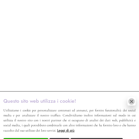
Questo sito web utilizza i cookie!
Utilizziamo i cookie per personalizzare contenuti ed annunci, per fornire funzionalità dei social
media e per analizzare il nostro traffico. Condividiamo inoltre informazioni sul modo in cui
utilizza il nostro sito con i nostri partner che si occupano di analisi dei dati web, pubblicità e
social media, i quali potrebbero combinarle con altre informazioni che ha fornito loro o che hanno
Leggi di più
raccolto dal suo utilizzo dei loro servizi.